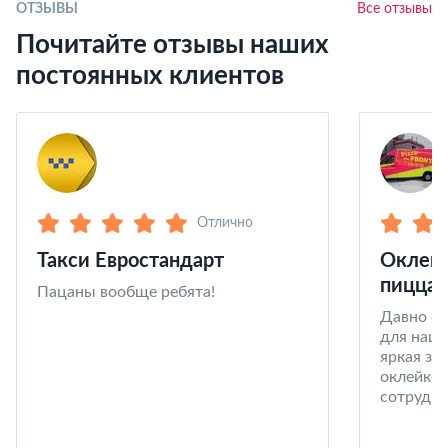
ОТЗЫВЫ
Все отзывы
Почитайте отзывы наших
постоянных клиентов
Отлично
Такси Евростандарт
Оклейк
пицца 
Пацаны вообще ребята!
Давно со
для наши
яркая за
оклейке 
сотрудни