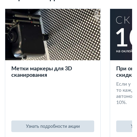
Метки маркеры для 3D
При окл
сканирования
скидка 
Если у в
то кажд
автомоби
10%.
Узнать подробности акции
Уз