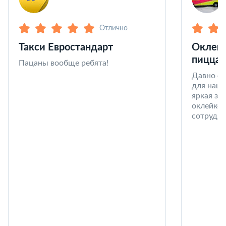
Отлично
Такси Евростандарт
Оклейк
пицца 
Пацаны вообще ребята!
Давно со
для наши
яркая за
оклейке 
сотрудни