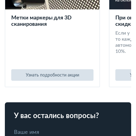
Метки маркеры для 3D
При окл
сканирования
скидка 
Если у в
то кажд
автомоби
10%.
Узнать подробности акции
Уз
У вас остались вопросы?