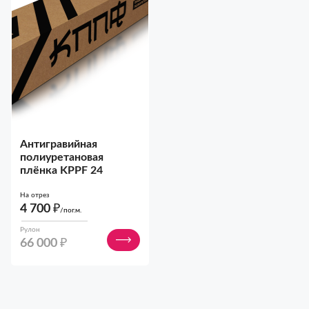
Антигравийная
полиуретановая
плёнка KPPF 24
На отрез
4 700
₽
/пог.м.
Рулон
66 000
₽