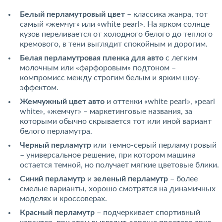
Белый перламутровый цвет
– классика жанра, тот
самый «жемчуг» или «white pearl». На ярком солнце
кузов переливается от холодного белого до теплого
кремового, в тени выглядит спокойным и дорогим.
Белая перламутровая пленка для авто
с легким
молочным или «фарфоровым» подтоном –
компромисс между строгим белым и ярким шоу-
эффектом.
Жемчужный цвет авто
и оттенки «white pearl», «pearl
white», «жемчуг» – маркетинговые названия, за
которыми обычно скрывается тот или иной вариант
белого перламутра.
Черный перламутр
или темно-серый перламутровый
– универсальное решение, при котором машина
остается темной, но получает мягкие цветовые блики.
Синий перламутр
и
зеленый перламутр
– более
смелые варианты, хорошо смотрятся на динамичных
моделях и кроссоверах.
Красный перламутр
– подчеркивает спортивный