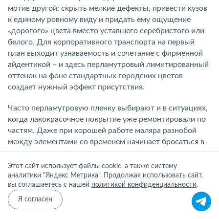
мотив другой: скрыть мелкие дефекты, привести кузов
к единому ровному виду и придать ему ощущение
«дорогого» цвета вместо уставшего серебристого или
белого. Для корпоративного транспорта на первый
план выходит узнаваемость и сочетание с фирменной
айдентикой – и здесь перламутровый лимитированный
оттенок на фоне стандартных городских цветов
создает нужный эффект присутствия.
Часто перламутровую пленку выбирают и в ситуациях,
когда лакокрасочное покрытие уже ремонтировали по
частям. Даже при хорошей работе маляра разнобой
между элементами со временем начинает бросаться в
глаза: где-то краска чуть выгорела, где-то подтянули
оттенок, но не попали на сто процентов. Сплошная
Этот сайт использует файлы cookie, а также систему
оклейка перламутровым винилом в таком случае
аналитики "Яндекс Метрика". Продолжая использовать сайт,
вы соглашаетесь с нашей
политикой конфиденциальности
.
работает как «перезагрузка»: все плоскости получают
одну текстуру, один цвет и один уровень блеска.
Я согласен