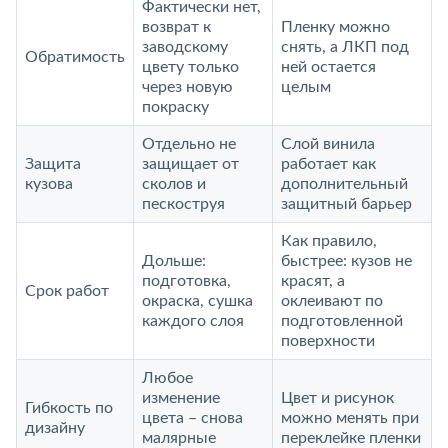
Фактически нет,
возврат к
Пленку можно
заводскому
снять, а ЛКП под
Обратимость
цвету только
ней остается
через новую
целым
покраску
Отдельно не
Слой винила
Защита
защищает от
работает как
кузова
сколов и
дополнительный
пескоструя
защитный барьер
Как правило,
Дольше:
быстрее: кузов не
подготовка,
красят, а
Срок работ
окраска, сушка
оклеивают по
каждого слоя
подготовленной
поверхности
Любое
изменение
Цвет и рисунок
Гибкость по
цвета – снова
можно менять при
дизайну
малярные
переклейке пленки