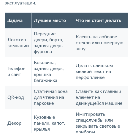
эксплуатации.
Задача
Лучшее место
Что не стоит делать
Передние
Клеить на лобовое
Логотип
двери, борта,
стекло или номерную
компании
задняя дверь
зону
фургона
Боковина,
Делать слишком
Телефон
задняя дверь,
мелкий текст на
и сайт
крышка
перфоплёнке
багажника
Статичная зона
Ставить как главный
QR-код
для чтения на
элемент на
парковке
движущейся машине
Имитировать
Кузовные
спецслужбы или
Декор
панели, капот,
закрывать световые
крылья
приборы