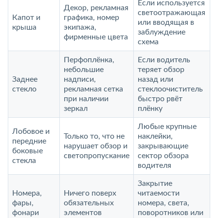
Если используется
Декор, рекламная
светоотражающая
Капот и
графика, номер
или вводящая в
крыша
экипажа,
заблуждение
фирменные цвета
схема
Перфоплёнка,
Если водитель
небольшие
теряет обзор
Заднее
надписи,
назад или
стекло
рекламная сетка
стеклоочиститель
при наличии
быстро рвёт
зеркал
плёнку
Любые крупные
Лобовое и
Только то, что не
наклейки,
передние
нарушает обзор и
закрывающие
боковые
светопропускание
сектор обзора
стекла
водителя
Закрытие
Номера,
Ничего поверх
читаемости
фары,
обязательных
номера, света,
фонари
элементов
поворотников или