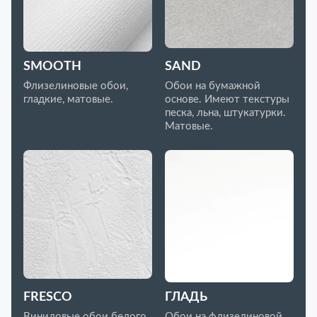
SMOOTH
SAND
Флизелиновые обои,
Обои на бумажной
гладкие, матовые.
основе. Имеют текстуры
песка, льна, штукатурки.
Матовые.
FRESCO
ГЛАДЬ
Виниловые обои белого
Обои на флизелиновой