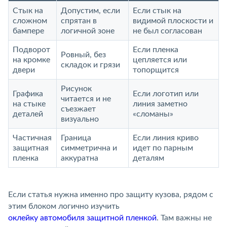
Стык на
Допустим, если
Если стык на
сложном
спрятан в
видимой плоскости и
бампере
логичной зоне
не был согласован
Подворот
Если пленка
Ровный, без
на кромке
цепляется или
складок и грязи
двери
топорщится
Рисунок
Графика
Если логотип или
читается и не
на стыке
линия заметно
съезжает
деталей
«сломаны»
визуально
Частичная
Граница
Если линия криво
защитная
симметрична и
идет по парным
пленка
аккуратна
деталям
Если статья нужна именно про защиту кузова, рядом с
этим блоком логично изучить
оклейку автомобиля защитной пленкой
. Там важны не