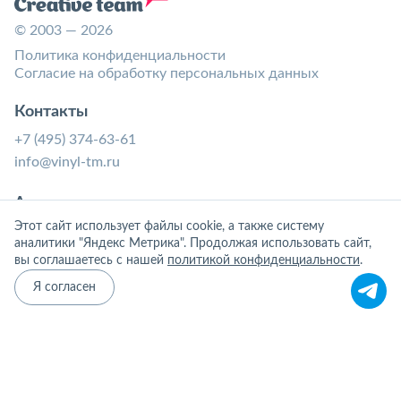
© 2003 — 2026
Политика конфиденциальности
Согласие на обработку персональных данных
Контакты
+7 (495) 374-63-61
info@vinyl-tm.ru
Адрес
Этот сайт использует файлы cookie, а также систему
125222 Россия, г. Москва, Митино, ул. Генерала
аналитики "Яндекс Метрика". Продолжая использовать сайт,
Белобородова, дом 42, корпус 1
вы соглашаетесь с нашей
политикой конфиденциальности
.
График работы: ПН-ПТ с 10:30 до 19:30
Я согласен
Соц. сети