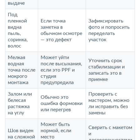
выдаче
Под
пленкой
Если точка
Зафиксировать
видна
заметна в
фото и попросить
пыль,
обычном осмотре
переделать
соринка,
— это дефект
участок
волос
Мелкая
Может уйти
Уточнить срок
водная
после высыхания,
стабилизации и
точка после
если это PPF и
записать это в
мокрого
студия
приемке
монтажа
предупредила
Залом или
Проверить с
Обычно это
белесая
мастером, можно
ошибка формовки
растяжка
ли исправить без
или перегрев
на углу
замены
Может быть
Сверить с макетом
Шов виден
нормой, если
и
на сложной
место