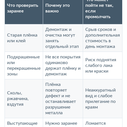
Что проверить
Почему это
пойти не так,
заранее
важно
если
промолчать
Демонтаж и
Срыв сроков и
Старая плёнка
очистка могут
дополнительная
или клей
занять
стоимость в
отдельный этап
день монтажа
Подкрашенные
Не все покрытия
Риск поднятия
или
одинаково
слабого лака
перекрашенные
держат плёнку и
или краски
зоны
демонтаж
Плёнка
повторяет
Неаккуратный
Сколы,
дефект и не
вид и слабое
ржавчина,
останавливает
прилегание по
вздутия
разрушение
краям
металла
Выступающие
Нужно заранее
Ломается