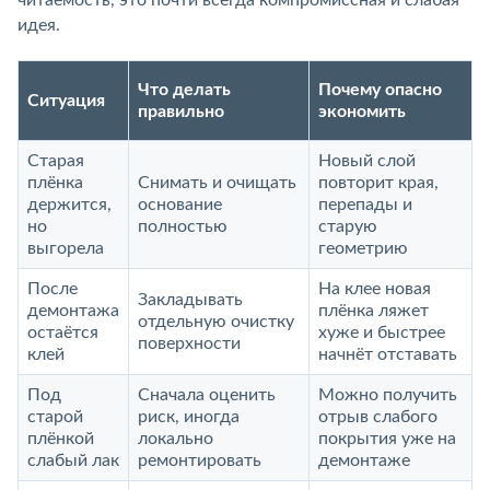
читаемость, это почти всегда компромиссная и слабая
идея.
Что делать
Почему опасно
Ситуация
правильно
экономить
Старая
Новый слой
плёнка
Снимать и очищать
повторит края,
держится,
основание
перепады и
но
полностью
старую
выгорела
геометрию
После
На клее новая
Закладывать
демонтажа
плёнка ляжет
отдельную очистку
остаётся
хуже и быстрее
поверхности
клей
начнёт отставать
Под
Сначала оценить
Можно получить
старой
риск, иногда
отрыв слабого
плёнкой
локально
покрытия уже на
слабый лак
ремонтировать
демонтаже