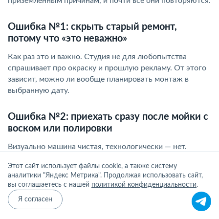
приземлённым причинам, и почти все они повторяются.
Ошибка №1: скрыть старый ремонт,
потому что «это неважно»
Как раз это и важно. Студия не для любопытства
спрашивает про окраску и прошлую рекламу. От этого
зависит, можно ли вообще планировать монтаж в
выбранную дату.
Ошибка №2: приехать сразу после мойки с
воском или полировки
Визуально машина чистая, технологически — нет.
Потом приходится тратить лишнее время на снятие
Этот сайт использует файлы cookie, а также систему
того, что не должно было появляться перед оклейкой
аналитики "Яндекс Метрика". Продолжая использовать сайт,
вообще.
вы соглашаетесь с нашей
политикой конфиденциальности
.
Я согласен
Ошибка №3: согласовывать смысл макета
после записи на монтаж